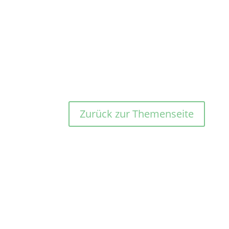
Zurück zur Themenseite
Verlagsangaben
Red
Ith-Verlag
Chefr