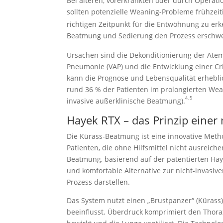
Bei älteren, vorerkrankten oder durch Operat
sollten potenzielle Weaning-Probleme frühzeit
richtigen Zeitpunkt für die Entwöhnung zu erk
Beatmung und Sedierung den Prozess erschwe
Ursachen sind die Dekonditionierung der Atem
Pneumonie (VAP) und die Entwicklung einer Cri
kann die Prognose und Lebensqualität erheblic
rund 36 % der Patienten im prolongierten Wean
4, 5
invasive außerklinische Beatmung).
Hayek RTX – das Prinzip eine
Die Kürass-Beatmung ist eine innovative Meth
Patienten, die ohne Hilfsmittel nicht ausreich
Beatmung, basierend auf der patentierten Ha
und komfortable Alternative zur nicht-invasi
Prozess darstellen.
Das System nutzt einen „Brustpanzer“ (Kürass
beeinflusst. Überdruck komprimiert den Thora