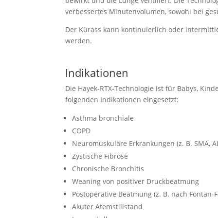
bewirkt und die Lunge ventiliert. Die Technol
verbessertes Minutenvolumen, sowohl bei ges
Der Kürass kann kontinuierlich oder intermit
werden.
Indikationen
Die Hayek-RTX-Technologie ist für Babys, Kin
folgenden Indikationen eingesetzt:
Asthma bronchiale
COPD
Neuromuskuläre Erkrankungen (z. B. SMA, A
Zystische Fibrose
Chronische Bronchitis
Weaning von positiver Druckbeatmung
Postoperative Beatmung (z. B. nach Fontan-Fa
Akuter Atemstillstand