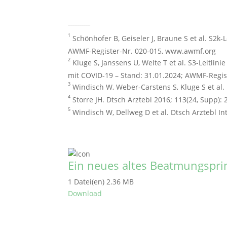
___________
1
Schönhofer B, Geiseler J, Braune S et al. S2k-
AWMF-Register-Nr. 020-015, www.awmf.org
2
Kluge S, Janssens U, Welte T et al. S3-Leitli
mit COVID-19 – Stand: 31.01.2024; AWMF-Regi
3
Windisch W, Weber-Carstens S, Kluge S et al. 
4
Storre JH. Dtsch Arztebl 2016; 113(24, Supp)
5
Windisch W, Dellweg D et al. Dtsch Arztebl In
Ein neues altes Beatmungspri
1 Datei(en)
2.36 MB
Download