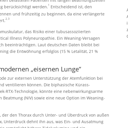
ionen belasteten Patienten mit langen Beatmungszeiten
1
ig berücksichtigt werden.
Entscheidend ist, den
ennen und frühzeitig zu beginnen, da eine verlängerte
2, 3
rt.
muskulatur, das Risiko einer tubusassoziierten
tical Illness Polyneuropathie. Ein Weaning-Versagen
h beeinträchtigen. Laut deutschen Daten bleibt bei
ing die Entwöhnung erfolglos (15 % Letalität, 21 %
r modernen „eisernen Lunge“
ode zur externen Unterstützung der Atemfunktion bei
end ventilieren können. Die biphasische Kürass-
yek-RTX-Technologie, könnte eine nebenwirkungsarme
ven Beatmung (NIV) sowie eine neue Option im Weaning-
), der den Thorax durch Unter- und Überdruck von außen
x, Unterdruck dehnt ihn aus, was Ein- und Ausatmung