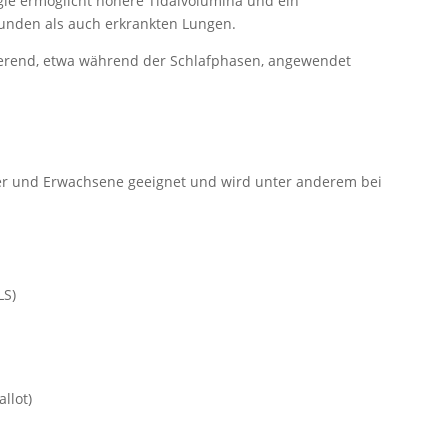
ogie ermöglicht höhere Tidalvolumina und ein
unden als auch erkrankten Lungen.
tierend, etwa während der Schlafphasen, angewendet
der und Erwachsene geeignet und wird unter anderem bei
LS)
llot)