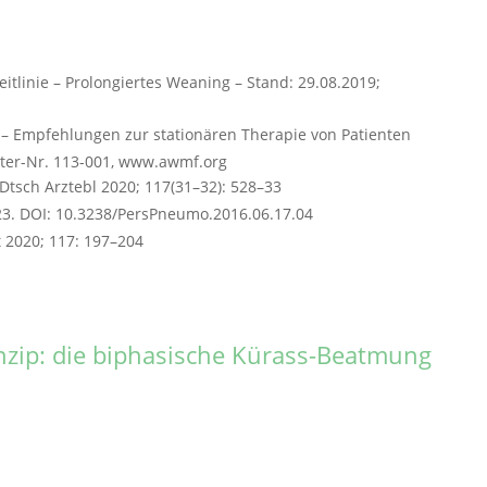
Leitlinie – Prolongiertes Weaning – Stand: 29.08.2019;
nie – Empfehlungen zur stationären Therapie von Patienten
ster-Nr. 113-001, www.awmf.org
Dtsch Arztebl 2020; 117(31–32): 528–33
: 23. DOI: 10.3238/PersPneumo.2016.06.17.04
t 2020; 117: 197–204
nzip: die biphasische Kürass-Beatmung