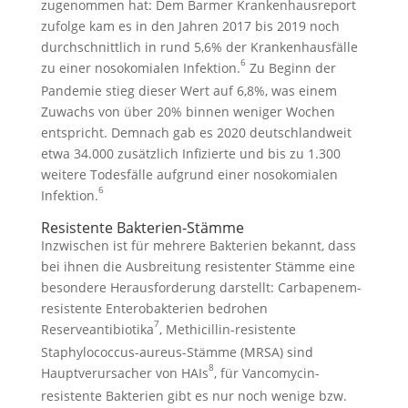
zugenommen hat: Dem Barmer Krankenhausreport
zufolge kam es in den Jahren 2017 bis 2019 noch
durchschnittlich in rund 5,6% der Krankenhausfälle
6
zu einer nosokomialen Infektion.
Zu Beginn der
Pandemie stieg dieser Wert auf 6,8%, was einem
Zuwachs von über 20% binnen weniger Wochen
entspricht. Demnach gab es 2020 deutschlandweit
etwa 34.000 zusätzlich Infizierte und bis zu 1.300
weitere Todesfälle aufgrund einer nosokomialen
6
Infektion.
Resistente Bakterien-Stämme
Inzwischen ist für mehrere Bakterien bekannt, dass
bei ihnen die Ausbreitung resistenter Stämme eine
besondere Herausforderung darstellt: Carbapenem-
resistente Enterobakterien bedrohen
7
Reserveantibiotika
, Methicillin-resistente
Staphylococcus-aureus-Stämme (MRSA) sind
8
Hauptverursacher von HAIs
, für Vancomycin-
resistente Bakterien gibt es nur noch wenige bzw.