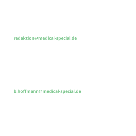
Redaktion
Chefredaktion: Michael Klückmann
Fon: 0 51 53 – 18 98
Fax: 0 51 53 – 96 48 14
redaktion@medical-special.de
Anzeigenleitung
Kauffrau Brigitte Hoffmann
Fon: 0 51 53 – 96 31 52
Fax: 0 51 53 – 96 35 81
b.hoffmann@medical-special.de
Verlagsangaben
Copyright: © Ith-Verlag 2021
Alle Rechte vorbehalten, Ausnahmen nur durch
schriftliche Genehmigung des Verlages möglich.