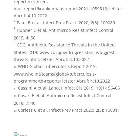
reporte/kranken-
hausreport/krankenhausreport-2021-1059516; letzter
Abruf: 4.10.2022
7
Patel B et al. Infect Prev Pract. 2020; 2(3): 100089
8
Hübner C et al. Antimicrob Resist Infect Control
2015; 4: 50
9
CDC. Antibiotic Resistance Threats in the United
States 2019: www.cdc.gov/drugresistance/biggest-
threats.html; letzter Abruf: 4.10.2022
WHO Global Tuberculosis Report 2019:
10
www.who.int/teams/global-tuberculosis-
programme/tb-reports; letzter Abruf: 4.10.2022
Cassini A et al. Lancet Infect Dis 2019; 19(1): 56–66
11
Casari E et al. Antimicrob Resist Infect Control
12
2018; 7: 40
Corless C et al. Infect Prev Pract 2020; 2(3): 100011
13