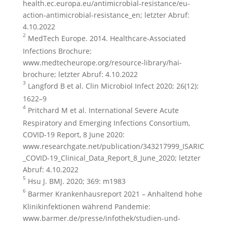
health.ec.europa.eu/antimicrobial-resistance/eu-
action-antimicrobial-resistance_en; letzter Abruf:
4.10.2022
2
MedTech Europe. 2014. Healthcare-Associated
Infections Brochure:
www.medtecheurope.org/resource-library/hai-
brochure; letzter Abruf: 4.10.2022
3
Langford B et al. Clin Microbiol Infect 2020; 26(12):
1622–9
4
Pritchard M et al. International Severe Acute
Respiratory and Emerging Infections Consortium,
COVID-19 Report, 8 June 2020:
www.researchgate.net/publication/343217999_ISARIC
_COVID-19_Clinical_Data_Report_8_June_2020; letzter
Abruf: 4.10.2022
5
Hsu J. BMJ. 2020; 369: m1983
6
Barmer Krankenhausreport 2021 – Anhaltend hohe
Klinikinfektionen während Pandemie:
www.barmer.de/presse/infothek/studien-und-