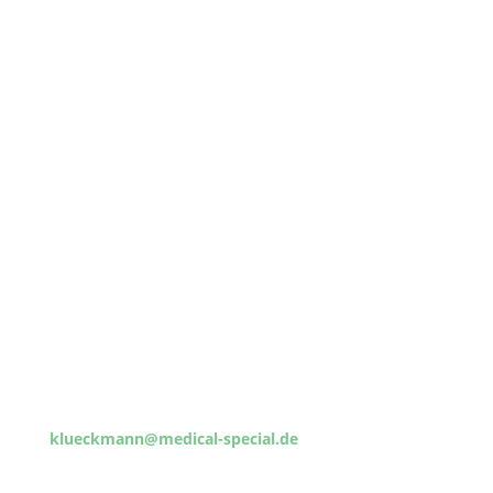
Verlagsangaben
Ith-Verlag
Michael Klückmann
Badestraße 7
31020 Salzhemmendorf
Fon: 0 51 53 - 18 98
Fax: 0 51 53 - 96 48 14
klueckmann@medical-special.de