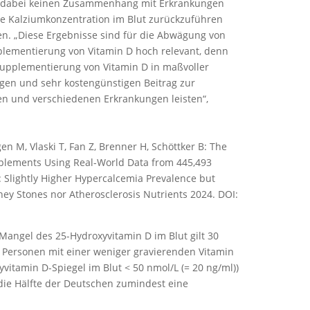
ir dabei keinen Zusammenhang mit Erkrankungen
hte Kalziumkonzentration im Blut zurückzuführen
en. „Diese Ergebnisse sind für die Abwägung von
plementierung von Vitamin D hoch relevant, denn
upplementierung von Vitamin D in maßvoller
gen und sehr kostengünstigen Beitrag zur
en und verschiedenen Erkrankungen leisten“,
en M, Vlaski T, Fan Z, Brenner H, Schöttker B: The
upplements Using Real-World Data from 445,493
: Slightly Higher Hypercalcemia Prevalence but
ney Stones nor Atherosclerosis Nutrients 2024. DOI:
Mangel des 25-Hydroxyvitamin D im Blut gilt 30
n Personen mit einer weniger gravierenden Vitamin
vitamin D-Spiegel im Blut < 50 nmol/L (= 20 ng/ml))
die Hälfte der Deutschen zumindest eine