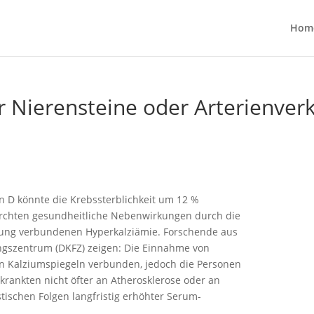
Hom
r Nierensteine oder Arterienver
n D könnte die Krebssterblichkeit um 12 %
fürchten gesundheitliche Nebenwirkungen durch die
rung verbundenen Hyperkalziämie. Forschende aus
gszentrum (DKFZ) zeigen: Die Einnahme von
en Kalziumspiegeln verbunden, jedoch die Personen
rankten nicht öfter an Atherosklerose oder an
tischen Folgen langfristig erhöhter Serum-