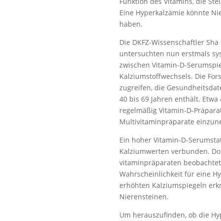
Funktion des Vitamins, die S
Eine Hyperkalzämie könnte Nie
haben.
Die DKFZ-Wissenschaftler Sha
untersuchten nun erstmals sy
zwischen Vitamin-D-Serumspie
Kalziumstoffwechsels. Die Fo
zugreifen, die Gesundheitsdate
40 bis 69 Jahren enthält. Etwa
regelmäßig Vitamin-D-Präparat
Multivitaminpräparate einzune
Ein hoher Vitamin-D-Serumstat
Kalziumwerten verbunden. Doc
vitaminpräparaten beobachtete
Wahrscheinlichkeit für eine Hy
erhöhten Kalziumspiegeln erkr
Nierensteinen.
Um herauszufinden, ob die Hy