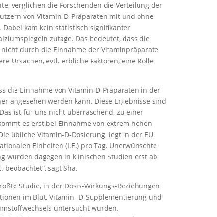
te, verglichen die Forschenden die Verteilung der
Nutzern von Vitamin-D-Präparaten mit und ohne
 Dabei kam kein statistisch signifikanter
ziumspiegeln zutage. Das bedeutet, dass die
 nicht durch die Einnahme der Vitaminpräparate
e Ursachen, evtl. erbliche Faktoren, eine Rolle
ss die Einnahme von Vitamin-D-Präparaten in der
cher angesehen werden kann. Diese Ergebnisse sind
Das ist für uns nicht überraschend, zu einer
kommt es erst bei Ein­nahme von extrem hohen
Die übliche Vitamin-D-Dosierung liegt in der EU
ationalen Einheiten (I.E.) pro Tag. Unerwünschte
g wurden dagegen in klinischen Studien erst ab
E. beobachtet“, sagt Sha.
 größte Studie, in der Dosis-Wirkungs-Beziehungen
ionen im Blut, Vitamin- D-Supple­mentierung und
iumstoffwechsels untersucht wurden.