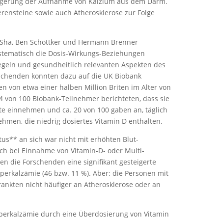
teigerung der Aufnahme von Kalzium aus dem Darm.
rensteine sowie auch Atherosklerose zur Folge
 Sha, Ben Schöttker und Hermann Brenner
stematisch die Dosis-Wirkungs-Beziehungen
geln und gesundheitlich relevanten Aspekten des
rschenden konnten dazu auf die UK Biobank
n von etwa einer halben Million Briten im Alter von
 4 von 100 Biobank-Teilnehmer berichteten, dass sie
e einnehmen und ca. 20 von 100 gaben an, täglich
hmen, die niedrig dosiertes Vitamin D enthalten.
us** an sich war nicht mit erhöhten Blut-
h bei Einnahme von Vitamin-D- oder Multi­
n die Forschenden eine signifikant gestei­gerte
perkalzämie (46 bzw. 11 %). Aber: die Personen mit
ankten nicht häufiger an Atherosklerose oder an
perkalzämie durch eine Überdosierung von Vitamin