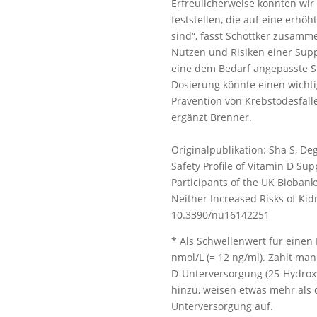
Erfreulicherweise konnten w
feststellen, die auf eine erhö
sind“, fasst Schöttker zusamm
Nutzen und Risiken einer Sup
eine dem Bedarf angepasste S
Dosierung könnte einen wichti
Prävention von Krebstodesfäll
ergänzt Brenner.
Originalpublikation: Sha S, Deg
Safety Profile of Vitamin D S
Participants of the UK Biobank
Neither Increased Risks of Kid
10.3390/nu16142251
* Als Schwellenwert für einen 
nmol/L (= 12 ng/ml). Zahlt ma
D-Unterversorgung (25-Hydroxy
hinzu, weisen etwas mehr als 
Unterversorgung auf.