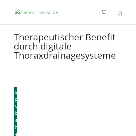
Therapeutischer Benefit
durch digitale
Thoraxdrainagesysteme
E
p
u
b
a
h
e