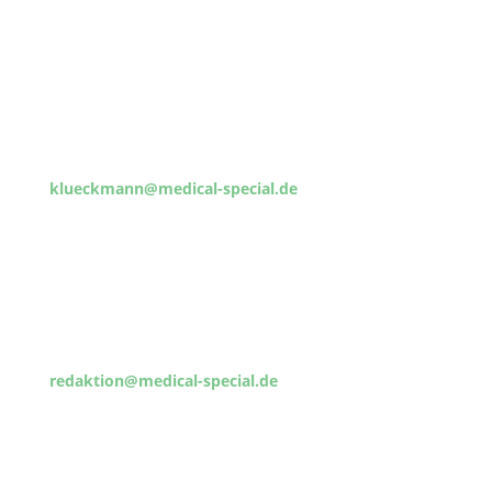
Michael Klückmann
Badestraße 7
31020 Salzhemmendorf
Fon: 0 51 53 - 18 98
Fax: 0 51 53 - 96 48 14
klueckmann@medical-special.de
Redaktion
Chefredaktion: Michael Klückmann
Fon: 0 51 53 – 18 98
Fax: 0 51 53 – 96 48 14
redaktion@medical-special.de
Anzeigenleitung
Kauffrau Brigitte Hoffmann