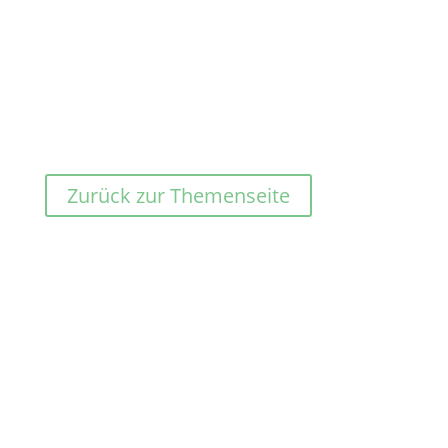
Zurück zur Themenseite
Verlagsangaben
Ith-Verlag